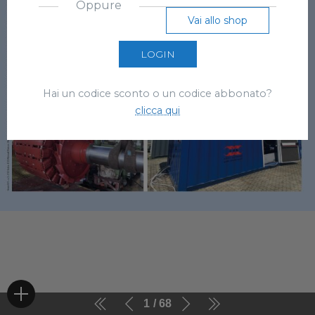
Oppure
Vai allo shop
LOGIN
Hai un codice sconto o un codice abbonato?
clicca qui
1
68