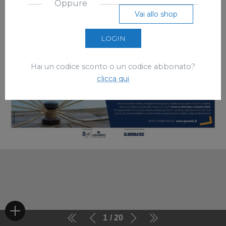
Oppure
Vai allo shop
LOGIN
Hai un codice sconto o un codice abbonato?
clicca qui
1
20