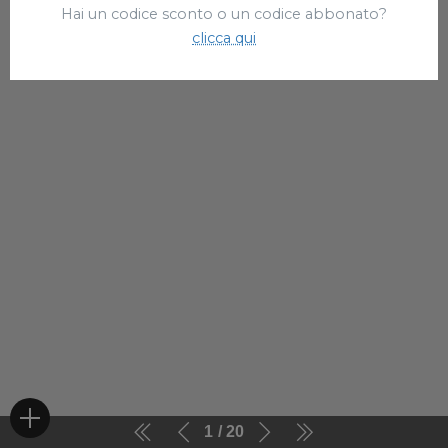
Hai un codice sconto o un codice abbonato?
clicca qui
1
20